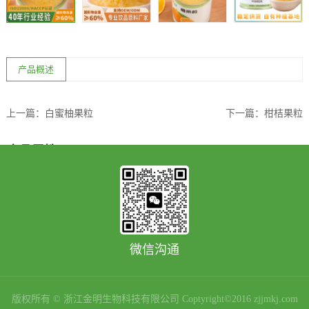
产品概述
上一篇：
白蜜柚果粒
下一篇：
柑桔果粒
商品属性
品牌
草香园
净含量（规格）
18kg /3kg / 850g
生产日期
见罐身喷码
微信沟通
商品条形码
6952097244048
原产地
浙江
版权所有 © 浙江金明生物科技有限公司 Coptyright©2016 zjjmkj.com