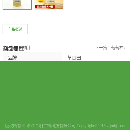
产品概述
上一篇：
胡柚汁
下一篇：
葡萄柚汁
商品属性
品牌
草香园
净含量（规格）
248（ml）
是否进口
否
储藏方法
阴凉干燥
商品条形码
123456
生产许可证编号
SC10933080202500
版权所有 © 浙江金明生物科技有限公司 Coptyright©2016 zjjmkj.com