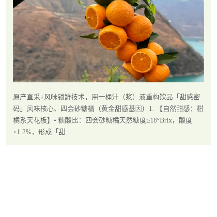
原产直采+风味锁鲜技术，用一桶汁（浆）液重构饮品「甜感密
码」风味核心、四会砂糖橘（黄金甜感基因）1. 【自然甜感：柑
橘系天花板】• 糖酸比：四会砂糖橘天然糖度≥18°Brix，酸度
≤1.2%，形成「甜...